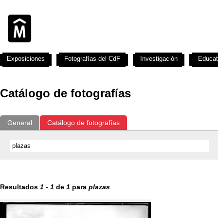
Exposiciones
Fotografías del CdF
Investigación
Educat
Catálogo de fotografías
General
Catálogo de fotografías
Resultados
1
-
1
de
1
para
plazas