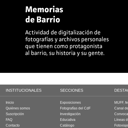
INSTITUCIONALES
SECCIONES
DESTA
Inicio
Exposiciones
MUFF, fes
Quiénes somos
Fotografías del CdF
Canal d
Suscripción
Investigación
Convoca
FAQ
Educativa
Líneas d
Contacto
Catálogo
Fotoviaj