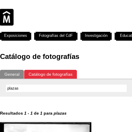
Exposiciones
Fotografías del CdF
Investigación
Educat
Catálogo de fotografías
General
Catálogo de fotografías
Resultados
1
-
1
de
1
para
plazas