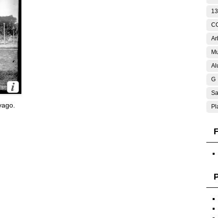
13
C
Ar
Mu
Al
G
Sa
yago.
Pl
F
P