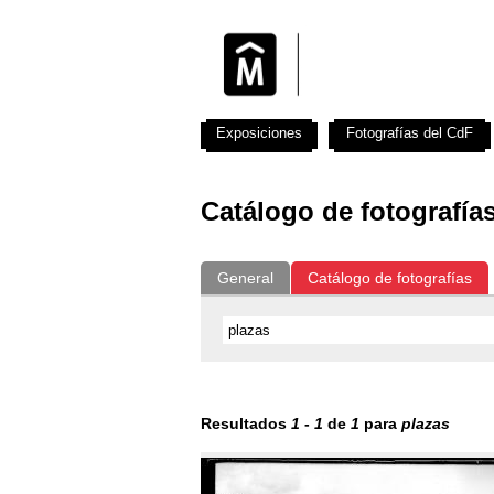
Exposiciones
Fotografías del CdF
Catálogo de fotografía
General
Catálogo de fotografías
Resultados
1
-
1
de
1
para
plazas