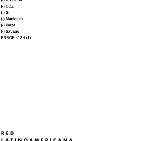
(-)
Arbolado
(-)
CCZ
(-)
G
(-)
Municipio
(-)
Plaza
(-)
Sayago
ERROR 413H (1)