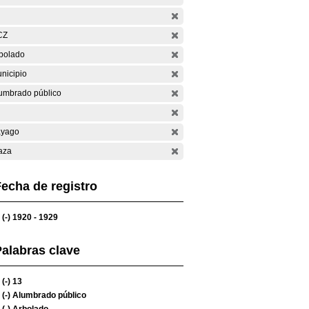
CZ
bolado
nicipio
umbrado público
yago
aza
echa de registro
(-)
1920 - 1929
alabras clave
(-)
13
(-)
Alumbrado público