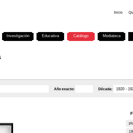
Inicio
Qu
Investigación
Educativa
Catálogo
Mediateca
s
Año exacto:
Década:
F
pl
19