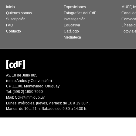
Inicio
Exposiciones
MUFF, fes
Quiénes somos
Fotografías del CdF
Canal d
Suscripción
Investigación
Convoca
FAQ
Educativa
Líneas d
Contacto
Catálogo
Fotoviaj
Mediateca
Av. 18 de Julio 885
(entre Andes y Convención)
CP 11100. Montevideo. Uruguay
Tel: [598 2] 1950 7960
Mail:
CdF@imm.gub.uy
Lunes, miércoles, jueves, viernes: de 10 a 19.30 h.
Martes: de 10 a 21 h. Sábados de 9.30 a 14.30 h.