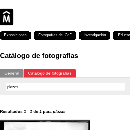
Exposiciones
Fotografías del CdF
Investigación
Educat
Catálogo de fotografías
General
Catálogo de fotografías
Resultados
1
-
1
de
1
para
plazas