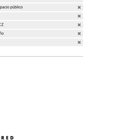
pacio público
CZ
ño