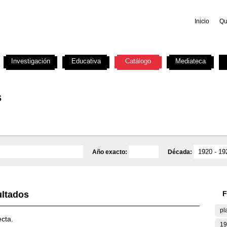
Inicio
Qu
Investigación
Educativa
Catálogo
Mediateca
s
Año exacto:
Década:
ultados
F
pl
ecta.
19