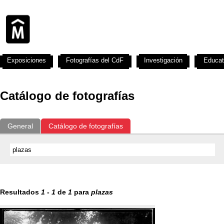
Exposiciones
Fotografías del CdF
Investigación
Educat
Catálogo de fotografías
General
Catálogo de fotografías
Resultados
1
-
1
de
1
para
plazas