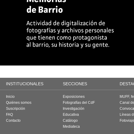
INSTITUCIONALES
SECCIONES
DESTA
Inicio
Exposiciones
MUFF, fes
Quiénes somos
Fotografías del CdF
Canal d
Suscripción
Investigación
Convoca
FAQ
Educativa
Líneas d
Contacto
Catálogo
Fotoviaj
Mediateca