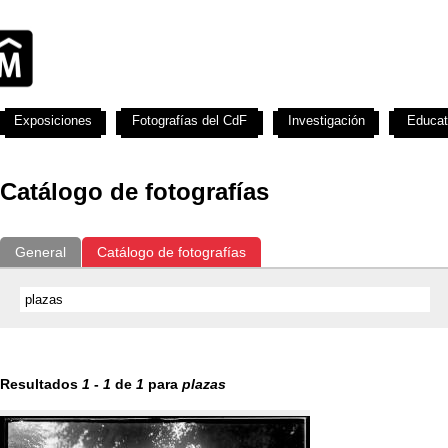
Exposiciones
Fotografías del CdF
Investigación
Educat
Catálogo de fotografías
General
Catálogo de fotografías
Resultados
1
-
1
de
1
para
plazas