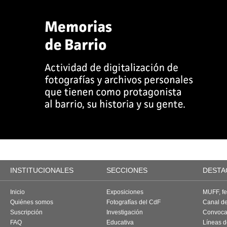
INSTITUCIONALES
SECCIONES
DESTA
Inicio
Exposiciones
MUFF, fes
Quiénes somos
Fotografías del CdF
Canal d
Suscripción
Investigación
Convoca
FAQ
Educativa
Líneas d