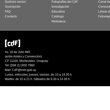
Quiénes somos
Fotografías del CdF
Canal d
Suscripción
Investigación
Convoca
FAQ
Educativa
Líneas d
Contacto
Catálogo
Fotoviaj
Mediateca
Av. 18 de Julio 885
(entre Andes y Convención)
CP 11100. Montevideo. Uruguay
Tel: [598 2] 1950 7960
Mail:
CdF@imm.gub.uy
Lunes, miércoles, jueves, viernes: de 10 a 19.30 h.
Martes: de 10 a 21 h. Sábados de 9.30 a 14.30 h.