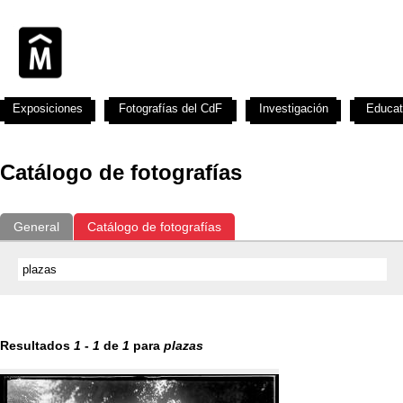
Exposiciones
Fotografías del CdF
Investigación
Educat
Catálogo de fotografías
General
Catálogo de fotografías
Resultados
1
-
1
de
1
para
plazas