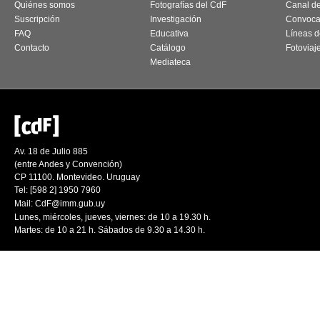
Quiénes somos
Fotografías del CdF
Canal d
Suscripción
Investigación
Convoca
FAQ
Educativa
Líneas d
Contacto
Catálogo
Fotoviaj
Mediateca
Av. 18 de Julio 885
(entre Andes y Convención)
CP 11100. Montevideo. Uruguay
Tel: [598 2] 1950 7960
Mail:
CdF@imm.gub.uy
Lunes, miércoles, jueves, viernes: de 10 a 19.30 h.
Martes: de 10 a 21 h. Sábados de 9.30 a 14.30 h.