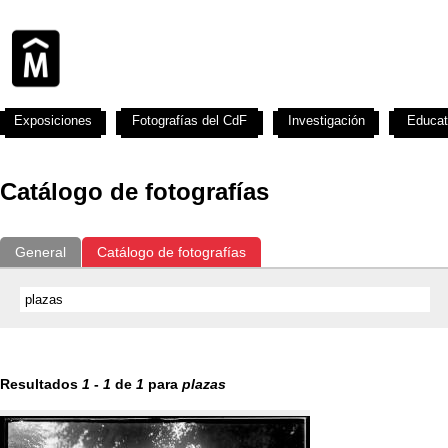
Exposiciones
Fotografías del CdF
Investigación
Educat
Catálogo de fotografías
General
Catálogo de fotografías
Resultados
1
-
1
de
1
para
plazas