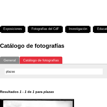
Exposiciones
Fotografías del CdF
Investigación
Educat
Catálogo de fotografías
General
Catálogo de fotografías
Resultados
1
-
1
de
1
para
plazas