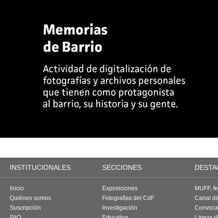
INSTITUCIONALES
SECCIONES
DESTA
Inicio
Exposiciones
MUFF, fes
Quiénes somos
Fotografías del CdF
Canal d
Suscripción
Investigación
Convoca
FAQ
Educativa
Líneas d