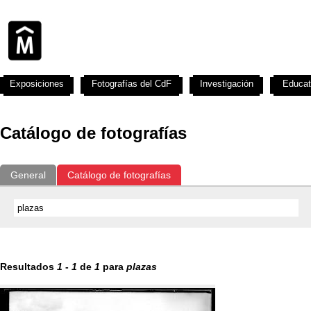
Exposiciones
Fotografías del CdF
Investigación
Educat
Catálogo de fotografías
General
Catálogo de fotografías
Resultados
1
-
1
de
1
para
plazas