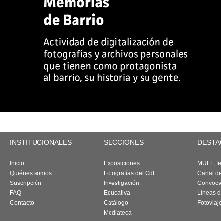
INSTITUCIONALES
SECCIONES
DESTA
Inicio
Exposiciones
MUFF, fes
Quiénes somos
Fotografías del CdF
Canal d
Suscripción
Investigación
Convoca
FAQ
Educativa
Líneas d
Contacto
Catálogo
Fotoviaj
Mediateca