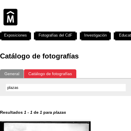
Exposiciones
Fotografías del CdF
Investigación
Educat
Catálogo de fotografías
General
Catálogo de fotografías
Resultados
1
-
1
de
1
para
plazas