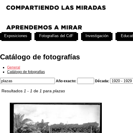
Exposiciones
Fotografías del CdF
Investigación
Educat
Catálogo de fotografías
General
Catálogo de fotografías
Año exacto:
Década:
Resultados
1
-
1
de
1
para
plazas