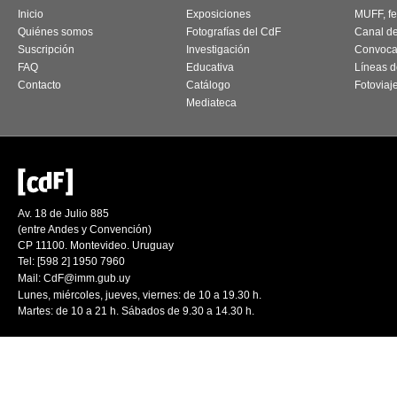
Inicio
Exposiciones
MUFF, fes
Quiénes somos
Fotografías del CdF
Canal d
Suscripción
Investigación
Convoca
FAQ
Educativa
Líneas d
Contacto
Catálogo
Fotoviaj
Mediateca
Av. 18 de Julio 885
(entre Andes y Convención)
CP 11100. Montevideo. Uruguay
Tel: [598 2] 1950 7960
Mail:
CdF@imm.gub.uy
Lunes, miércoles, jueves, viernes: de 10 a 19.30 h.
Martes: de 10 a 21 h. Sábados de 9.30 a 14.30 h.