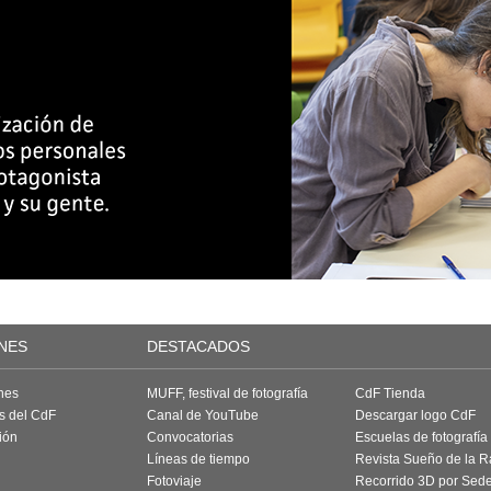
NES
DESTACADOS
nes
MUFF, festival de fotografía
CdF Tienda
as del CdF
Canal de YouTube
Descargar logo CdF
ión
Convocatorias
Escuelas de fotografía
Líneas de tiempo
Revista Sueño de la 
Fotoviaje
Recorrido 3D por Sed