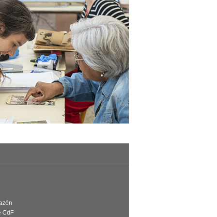
Razón
e CdF