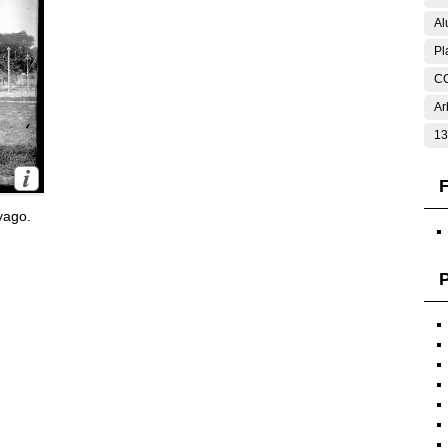
Al
Pl
C
Ar
13
F
yago.
P