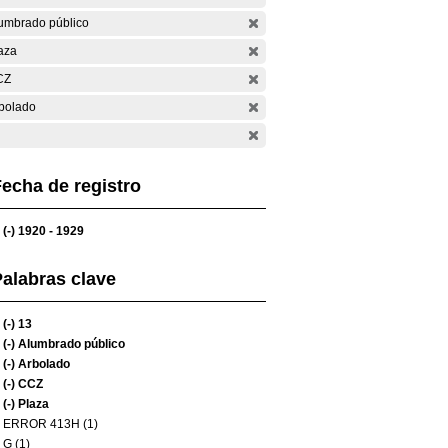
umbrado público
aza
CZ
bolado
echa de registro
(-)
1920 - 1929
alabras clave
(-)
13
(-)
Alumbrado público
(-)
Arbolado
(-)
CCZ
(-)
Plaza
ERROR 413H (1)
G (1)