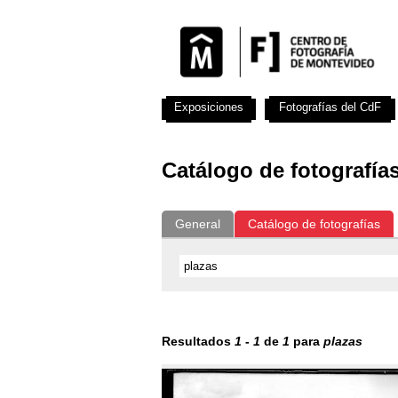
Exposiciones
Fotografías del CdF
Catálogo de fotografía
General
Catálogo de fotografías
Resultados
1
-
1
de
1
para
plazas