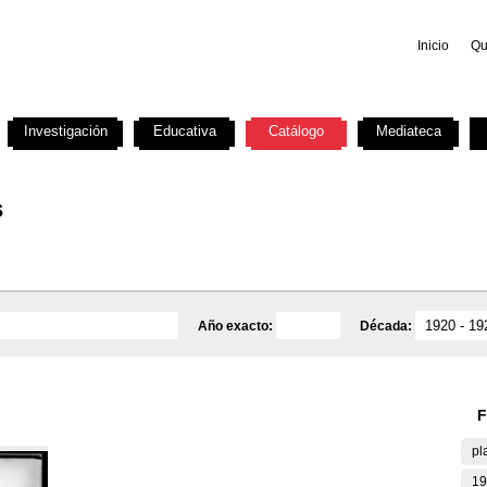
Inicio
Qu
Investigación
Educativa
Catálogo
Mediateca
s
Año exacto:
Década:
F
pl
19