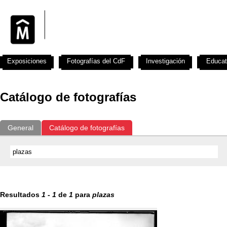
Exposiciones
Fotografías del CdF
Investigación
Educat
Catálogo de fotografías
General
Catálogo de fotografías
Resultados
1
-
1
de
1
para
plazas