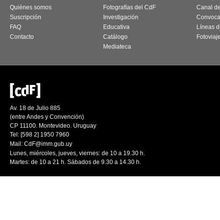
Quiénes somos
Fotografías del CdF
Canal d
Suscripción
Investigación
Convoca
FAQ
Educativa
Líneas d
Contacto
Catálogo
Fotoviaj
Mediateca
Av. 18 de Julio 885
(entre Andes y Convención)
CP 11100. Montevideo. Uruguay
Tel: [598 2] 1950 7960
Mail:
CdF@imm.gub.uy
Lunes, miércoles, jueves, viernes: de 10 a 19.30 h.
Martes: de 10 a 21 h. Sábados de 9.30 a 14.30 h.