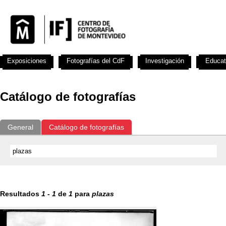
Exposiciones
Fotografías del CdF
Investigación
Educat
Catálogo de fotografías
General
Catálogo de fotografías
Resultados
1
-
1
de
1
para
plazas