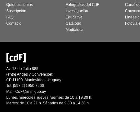
Quiénes somos
Fotografías del CdF
Canal d
Suscripción
Investigación
Convoca
FAQ
Educativa
Líneas d
Contacto
Catálogo
Fotoviaj
Mediateca
Av. 18 de Julio 885
(entre Andes y Convención)
CP 11100. Montevideo. Uruguay
Tel: [598 2] 1950 7960
Mail:
CdF@imm.gub.uy
Lunes, miércoles, jueves, viernes: de 10 a 19.30 h.
Martes: de 10 a 21 h. Sábados de 9.30 a 14.30 h.