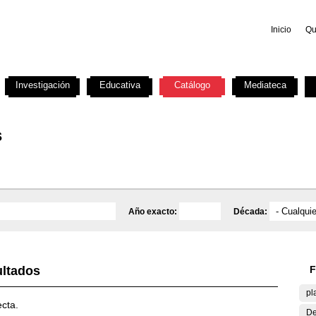
Inicio
Qu
Investigación
Educativa
Catálogo
Mediateca
s
Año exacto:
Década:
ultados
F
pl
ecta.
De