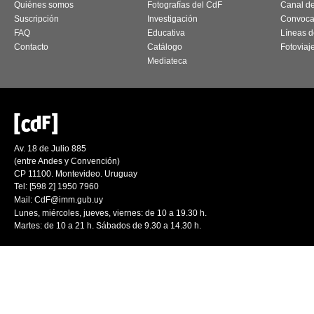
Quiénes somos
Fotografías del CdF
Canal d
Suscripción
Investigación
Convoca
FAQ
Educativa
Líneas d
Contacto
Catálogo
Fotoviaj
Mediateca
Av. 18 de Julio 885
(entre Andes y Convención)
CP 11100. Montevideo. Uruguay
Tel: [598 2] 1950 7960
Mail:
CdF@imm.gub.uy
Lunes, miércoles, jueves, viernes: de 10 a 19.30 h.
Martes: de 10 a 21 h. Sábados de 9.30 a 14.30 h.