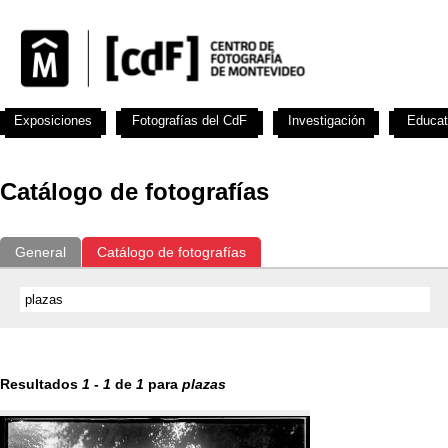
Exposiciones
Fotografías del CdF
Investigación
Educat
Catálogo de fotografías
General
Catálogo de fotografías
Resultados
1
-
1
de
1
para
plazas