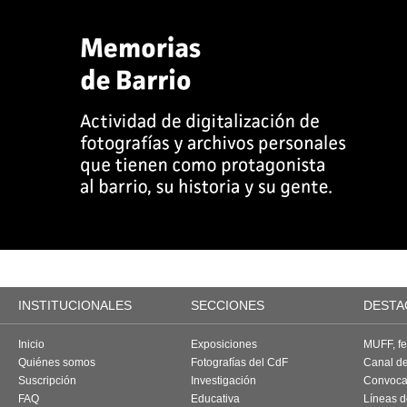
INSTITUCIONALES
SECCIONES
DESTA
Inicio
Exposiciones
MUFF, fes
Quiénes somos
Fotografías del CdF
Canal d
Suscripción
Investigación
Convoca
FAQ
Educativa
Líneas d