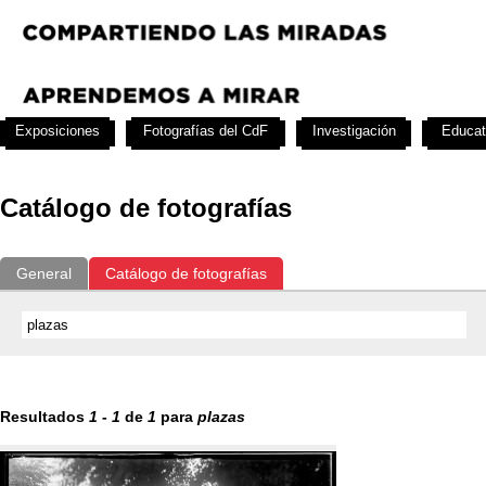
Exposiciones
Fotografías del CdF
Investigación
Educat
Catálogo de fotografías
General
Catálogo de fotografías
Resultados
1
-
1
de
1
para
plazas