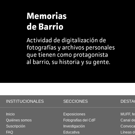
INSTITUCIONALES
SECCIONES
DESTA
Inicio
Exposiciones
MUFF, fes
Quiénes somos
Fotografías del CdF
Canal d
Suscripción
Investigación
Convoca
FAQ
Educativa
Líneas d