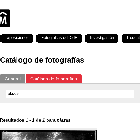
Exposiciones
Fotografías del CdF
Investigación
Educat
Catálogo de fotografías
General
Catálogo de fotografías
Resultados
1
-
1
de
1
para
plazas