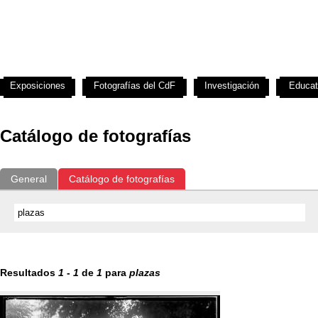
Exposiciones
Fotografías del CdF
Investigación
Educat
Catálogo de fotografías
General
Catálogo de fotografías
Resultados
1
-
1
de
1
para
plazas