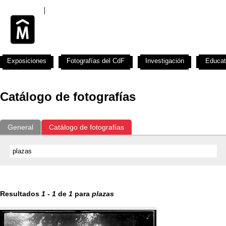
Exposiciones
Fotografías del CdF
Investigación
Educat
Catálogo de fotografías
General
Catálogo de fotografías
Resultados
1
-
1
de
1
para
plazas