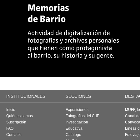
INSTITUCIONALES
SECCIONES
DESTA
Inicio
Exposiciones
MUFF, fes
Quiénes somos
Fotografías del CdF
Canal d
Suscripción
Investigación
Convoca
FAQ
Educativa
Líneas d
Contacto
Catálogo
Fotoviaj