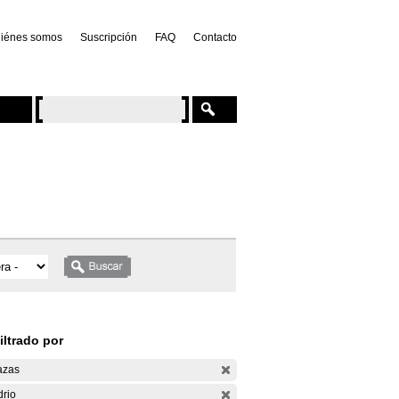
iénes somos
Suscripción
FAQ
Contacto
iltrado por
azas
drio