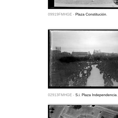
09919FMHGE -
Plaza Constitución.
02913FMHGE -
S.i. Plaza Independencia.