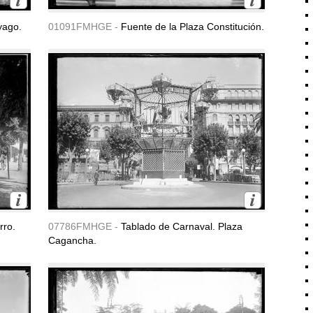
yago.
01091FMHGE -
Fuente de la Plaza Constitución.
rro.
07786FMHGE -
Tablado de Carnaval. Plaza
Cagancha.