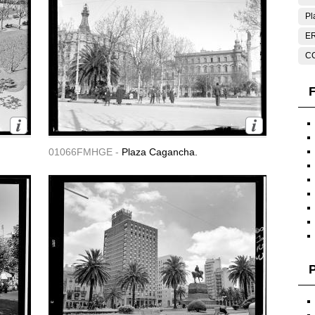
Pl
E
C
F
01066FMHGE -
Plaza Cagancha.