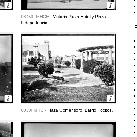
08453FMHGE -
Victoria Plaza Hotel y Plaza
Indepedencia.
P
0039FMHC -
Plaza Gomensoro. Barrio Pocitos.