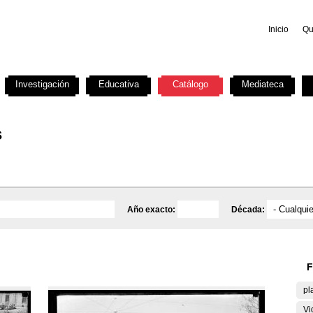
Inicio
Qu
Investigación
Educativa
Catálogo
Mediateca
s
Año exacto:
Década:
F
pl
Vi