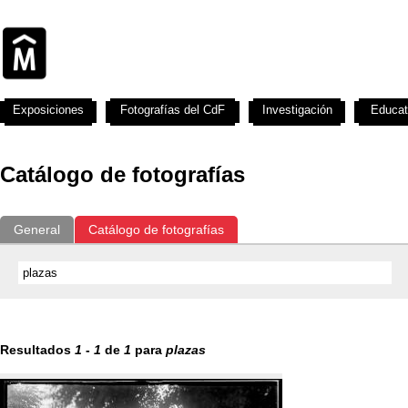
Exposiciones
Fotografías del CdF
Investigación
Educat
Catálogo de fotografías
General
Catálogo de fotografías
Resultados
1
-
1
de
1
para
plazas