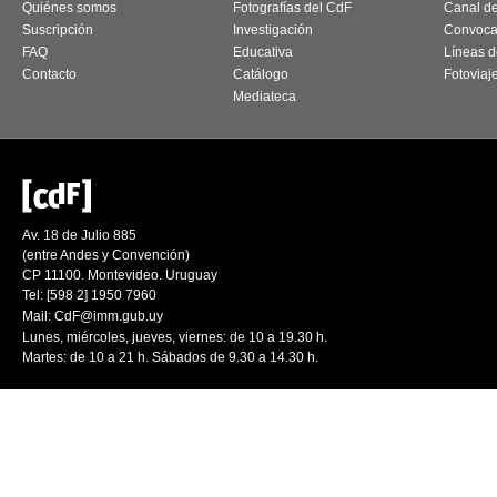
Quiénes somos
Fotografías del CdF
Canal d
Suscripción
Investigación
Convoca
FAQ
Educativa
Líneas d
Contacto
Catálogo
Fotoviaj
Mediateca
Av. 18 de Julio 885
(entre Andes y Convención)
CP 11100. Montevideo. Uruguay
Tel: [598 2] 1950 7960
Mail:
CdF@imm.gub.uy
Lunes, miércoles, jueves, viernes: de 10 a 19.30 h.
Martes: de 10 a 21 h. Sábados de 9.30 a 14.30 h.