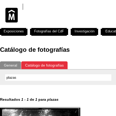
Exposiciones
Fotografías del CdF
Investigación
Educat
Catálogo de fotografías
General
Catálogo de fotografías
Resultados
1
-
1
de
1
para
plazas