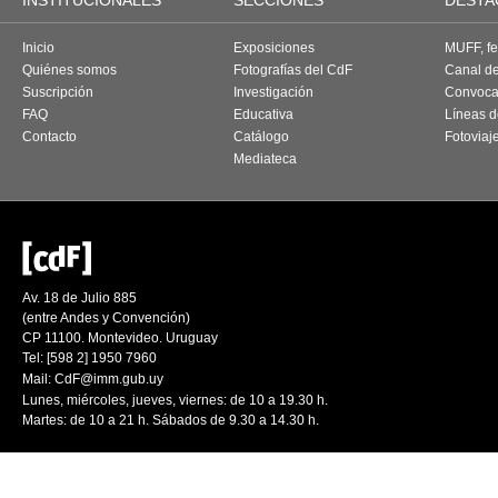
INSTITUCIONALES
SECCIONES
DESTA
Inicio
Exposiciones
MUFF, fes
Quiénes somos
Fotografías del CdF
Canal d
Suscripción
Investigación
Convoca
FAQ
Educativa
Líneas d
Contacto
Catálogo
Fotoviaj
Mediateca
Av. 18 de Julio 885
(entre Andes y Convención)
CP 11100. Montevideo. Uruguay
Tel: [598 2] 1950 7960
Mail:
CdF@imm.gub.uy
Lunes, miércoles, jueves, viernes: de 10 a 19.30 h.
Martes: de 10 a 21 h. Sábados de 9.30 a 14.30 h.