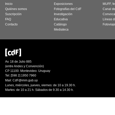
Inicio
Exposiciones
MUFF, fes
Quiénes somos
Fotografías del CdF
Canal d
Suscripción
Investigación
Convoca
FAQ
Educativa
Líneas d
Contacto
Catálogo
Fotoviaj
Mediateca
Av. 18 de Julio 885
(entre Andes y Convención)
CP 11100. Montevideo. Uruguay
Tel: [598 2] 1950 7960
Mail:
CdF@imm.gub.uy
Lunes, miércoles, jueves, viernes: de 10 a 19.30 h.
Martes: de 10 a 21 h. Sábados de 9.30 a 14.30 h.