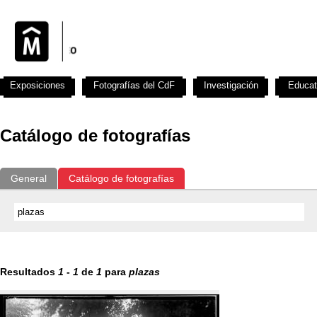
Exposiciones
Fotografías del CdF
Investigación
Educat
Catálogo de fotografías
General
Catálogo de fotografías
Resultados
1
-
1
de
1
para
plazas