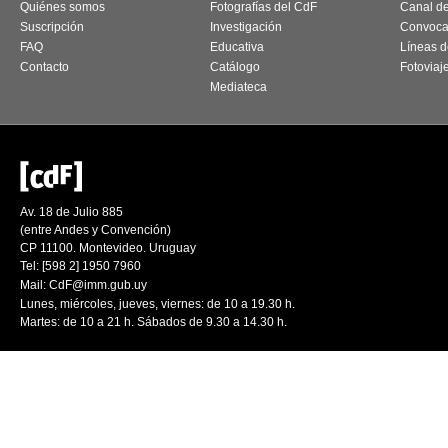
Quiénes somos
Fotografías del CdF
Canal d
Suscripción
Investigación
Convoca
FAQ
Educativa
Líneas d
Contacto
Catálogo
Fotoviaj
Mediateca
Av. 18 de Julio 885
(entre Andes y Convención)
CP 11100. Montevideo. Uruguay
Tel: [598 2] 1950 7960
Mail:
CdF@imm.gub.uy
Lunes, miércoles, jueves, viernes: de 10 a 19.30 h.
Martes: de 10 a 21 h. Sábados de 9.30 a 14.30 h.