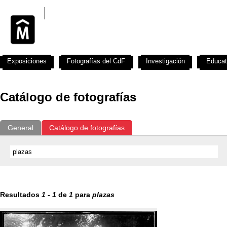
Exposiciones
Fotografías del CdF
Investigación
Educat
Catálogo de fotografías
General
Catálogo de fotografías
Resultados
1
-
1
de
1
para
plazas