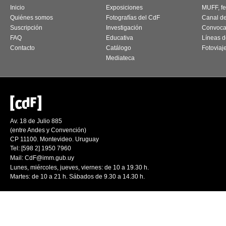
Inicio
Exposiciones
MUFF, fes
Quiénes somos
Fotografías del CdF
Canal d
Suscripción
Investigación
Convoca
FAQ
Educativa
Líneas d
Contacto
Catálogo
Fotoviaj
Mediateca
Av. 18 de Julio 885
(entre Andes y Convención)
CP 11100. Montevideo. Uruguay
Tel: [598 2] 1950 7960
Mail:
CdF@imm.gub.uy
Lunes, miércoles, jueves, viernes: de 10 a 19.30 h.
Martes: de 10 a 21 h. Sábados de 9.30 a 14.30 h.