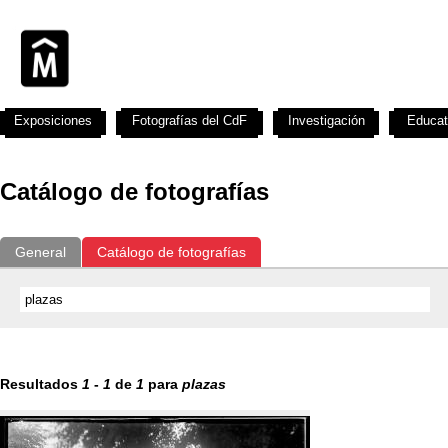
Exposiciones
Fotografías del CdF
Investigación
Educat
Catálogo de fotografías
General
Catálogo de fotografías
Resultados
1
-
1
de
1
para
plazas