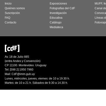
Inicio
Exposiciones
MUFF, fes
Quiénes somos
Fotografías del CdF
Canal d
Suscripción
Investigación
Convoca
FAQ
Educativa
Líneas d
Contacto
Catálogo
Fotoviaj
Mediateca
Av. 18 de Julio 885
(entre Andes y Convención)
CP 11100. Montevideo. Uruguay
Tel: [598 2] 1950 7960
Mail:
CdF@imm.gub.uy
Lunes, miércoles, jueves, viernes: de 10 a 19.30 h.
Martes: de 10 a 21 h. Sábados de 9.30 a 14.30 h.