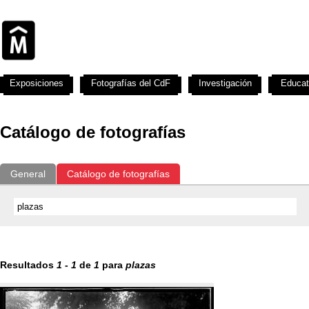
Exposiciones
Fotografías del CdF
Investigación
Educat
Catálogo de fotografías
General
Catálogo de fotografías
Resultados
1
-
1
de
1
para
plazas