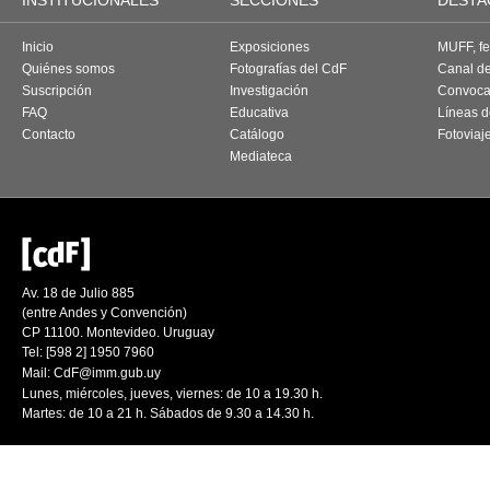
INSTITUCIONALES
SECCIONES
DESTA
Inicio
Exposiciones
MUFF, fes
Quiénes somos
Fotografías del CdF
Canal d
Suscripción
Investigación
Convoca
FAQ
Educativa
Líneas d
Contacto
Catálogo
Fotoviaj
Mediateca
Av. 18 de Julio 885
(entre Andes y Convención)
CP 11100. Montevideo. Uruguay
Tel: [598 2] 1950 7960
Mail:
CdF@imm.gub.uy
Lunes, miércoles, jueves, viernes: de 10 a 19.30 h.
Martes: de 10 a 21 h. Sábados de 9.30 a 14.30 h.