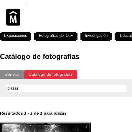
Exposiciones
Fotografías del CdF
Investigación
Educat
Catálogo de fotografías
General
Catálogo de fotografías
Resultados
1
-
1
de
1
para
plazas