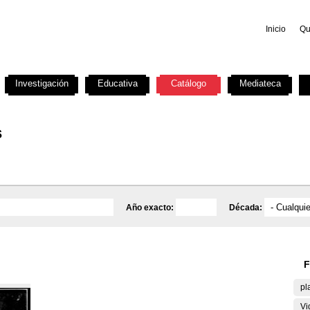
Inicio
Qu
Investigación
Educativa
Catálogo
Mediateca
s
Año exacto:
Década:
F
pl
Vi