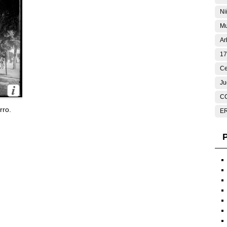
Ni
Mu
Ar
17
Ce
Ju
C
rro.
E
P