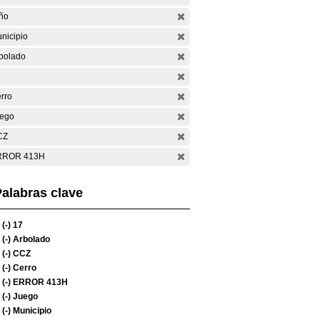
ño
nicipio
bolado
rro
ego
CZ
RROR 413H
alabras clave
(-)
17
(-)
Arbolado
(-)
CCZ
(-)
Cerro
(-)
ERROR 413H
(-)
Juego
(-)
Municipio