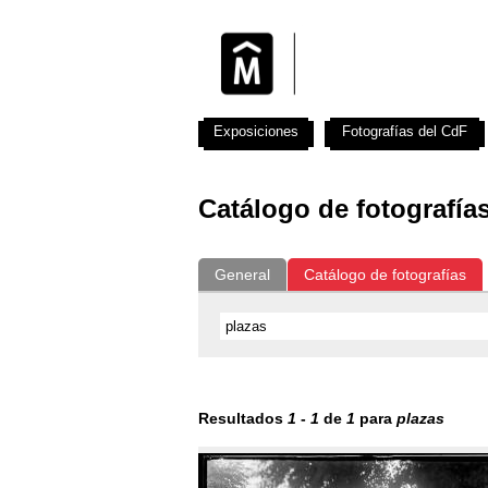
Exposiciones
Fotografías del CdF
Catálogo de fotografía
General
Catálogo de fotografías
Resultados
1
-
1
de
1
para
plazas