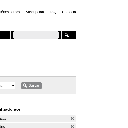
iénes somos
Suscripción
FAQ
Contacto
iltrado por
azas
drio