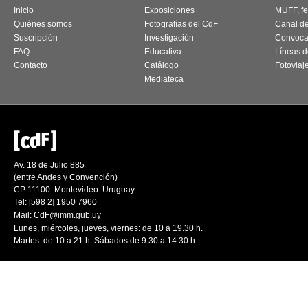
Inicio
Exposiciones
MUFF, fes
Quiénes somos
Fotografías del CdF
Canal d
Suscripción
Investigación
Convoca
FAQ
Educativa
Líneas d
Contacto
Catálogo
Fotoviaj
Mediateca
Av. 18 de Julio 885
(entre Andes y Convención)
CP 11100. Montevideo. Uruguay
Tel: [598 2] 1950 7960
Mail:
CdF@imm.gub.uy
Lunes, miércoles, jueves, viernes: de 10 a 19.30 h.
Martes: de 10 a 21 h. Sábados de 9.30 a 14.30 h.