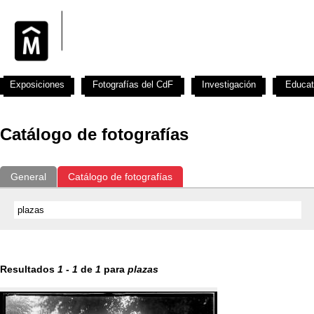
Exposiciones
Fotografías del CdF
Investigación
Educat
Catálogo de fotografías
General
Catálogo de fotografías
Resultados
1
-
1
de
1
para
plazas