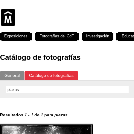
Exposiciones
Fotografías del CdF
Investigación
Educat
Catálogo de fotografías
General
Catálogo de fotografías
Resultados
1
-
1
de
1
para
plazas