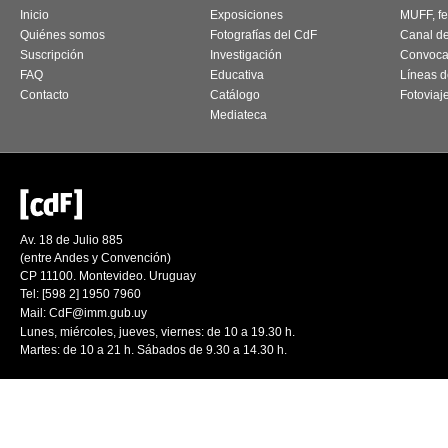
Inicio
Exposiciones
MUFF, fes
Quiénes somos
Fotografías del CdF
Canal d
Suscripción
Investigación
Convoca
FAQ
Educativa
Líneas d
Contacto
Catálogo
Fotoviaj
Mediateca
Av. 18 de Julio 885
(entre Andes y Convención)
CP 11100. Montevideo. Uruguay
Tel: [598 2] 1950 7960
Mail:
CdF@imm.gub.uy
Lunes, miércoles, jueves, viernes: de 10 a 19.30 h.
Martes: de 10 a 21 h. Sábados de 9.30 a 14.30 h.