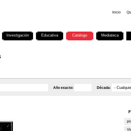
Inicio
Qu
Investigación
Educativa
Catálogo
Mediateca
s
Año exacto:
Década:
F
pl
Vi