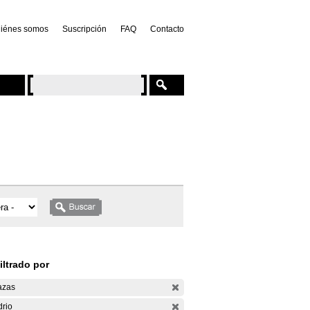
iénes somos
Suscripción
FAQ
Contacto
iltrado por
azas
drio