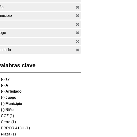
ño
nicipio
ego
bolado
alabras clave
(-)
17
(-)
A
(-)
Arbolado
(-)
Juego
(-)
Municipio
(-)
Niño
CCZ (1)
Cerro (1)
ERROR 413H (1)
Plaza (1)