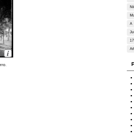
Ni
Mu
A
Ju
17
Ar
P
rro.