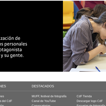
NES
DESTACADOS
nes
MUFF, festival de fotografía
CdF Tienda
as del CdF
Canal de YouTube
Descargar logo CdF
ión
Convocatorias
Escuelas de fotografía