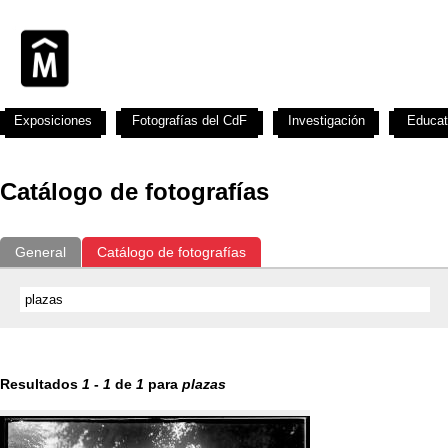
Exposiciones
Fotografías del CdF
Investigación
Educat
Catálogo de fotografías
General
Catálogo de fotografías
Resultados
1
-
1
de
1
para
plazas