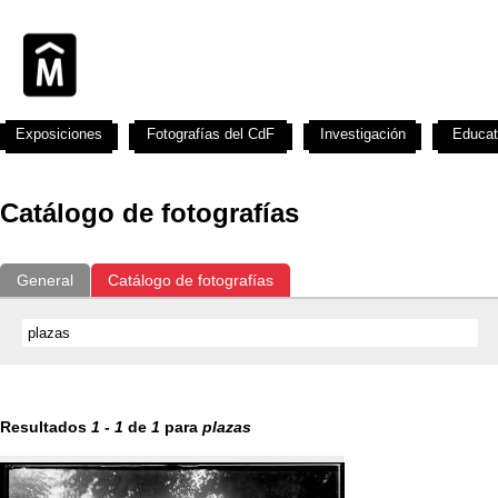
Exposiciones
Fotografías del CdF
Investigación
Educat
Catálogo de fotografías
General
Catálogo de fotografías
Resultados
1
-
1
de
1
para
plazas