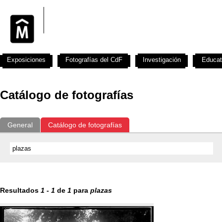
Exposiciones
Fotografías del CdF
Investigación
Educat
Catálogo de fotografías
General
Catálogo de fotografías
Resultados
1
-
1
de
1
para
plazas