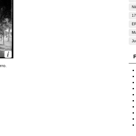
Ni
17
E
Mu
Ju
P
rro.