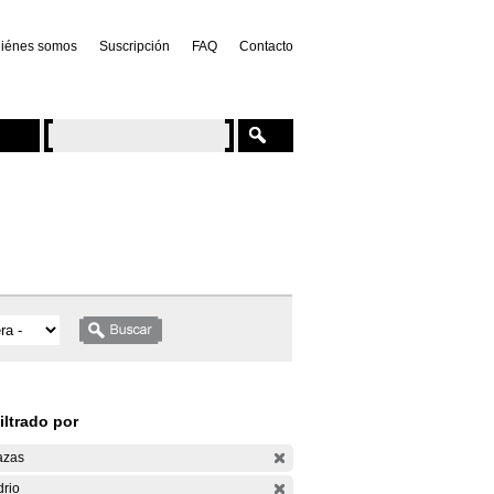
iénes somos
Suscripción
FAQ
Contacto
iltrado por
azas
drio