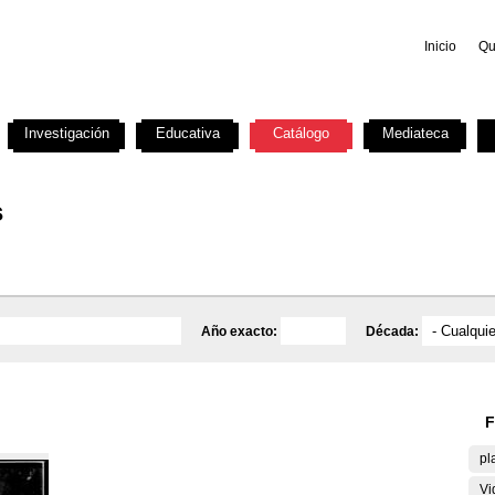
Inicio
Qu
Investigación
Educativa
Catálogo
Mediateca
s
Año exacto:
Década:
F
pl
Vi