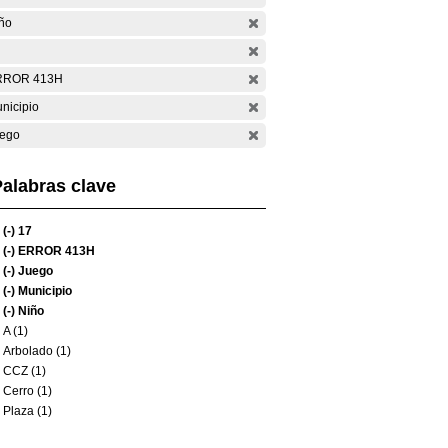
ño
RROR 413H
nicipio
ego
alabras clave
(-)
17
(-)
ERROR 413H
(-)
Juego
(-)
Municipio
(-)
Niño
A (1)
Arbolado (1)
CCZ (1)
Cerro (1)
Plaza (1)