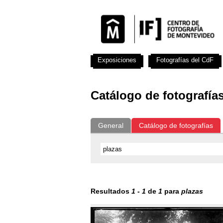
Exposiciones
Fotografías del CdF
Catálogo de fotografía
General
Catálogo de fotografías
Resultados
1
-
1
de
1
para
plazas