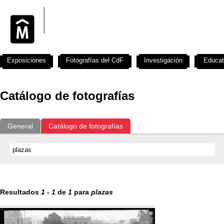
Exposiciones
Fotografías del CdF
Investigación
Educat
Catálogo de fotografías
General
Catálogo de fotografías
Resultados
1
-
1
de
1
para
plazas