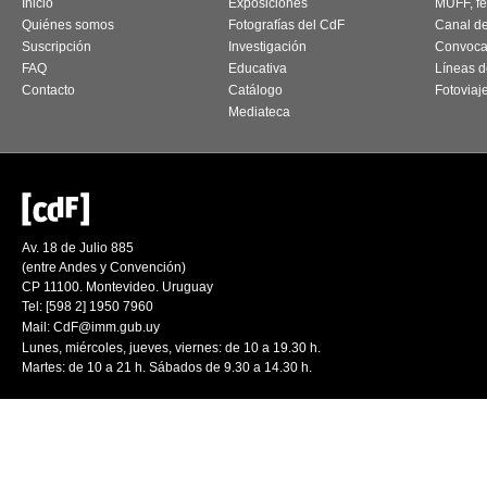
Inicio
Exposiciones
MUFF, fes
Quiénes somos
Fotografías del CdF
Canal d
Suscripción
Investigación
Convoca
FAQ
Educativa
Líneas d
Contacto
Catálogo
Fotoviaj
Mediateca
Av. 18 de Julio 885
(entre Andes y Convención)
CP 11100. Montevideo. Uruguay
Tel: [598 2] 1950 7960
Mail:
CdF@imm.gub.uy
Lunes, miércoles, jueves, viernes: de 10 a 19.30 h.
Martes: de 10 a 21 h. Sábados de 9.30 a 14.30 h.