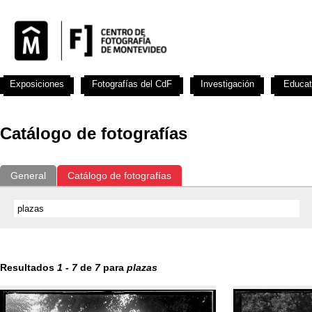
Exposiciones
Fotografías del CdF
Investigación
Educat
Catálogo de fotografías
General
Catálogo de fotografías
Resultados
1
-
7
de
7
para
plazas