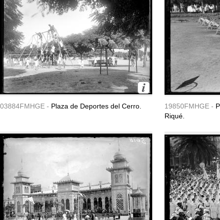
03884FMHGE -
Plaza de Deportes del Cerro.
19850FMHGE -
P
Riqué.