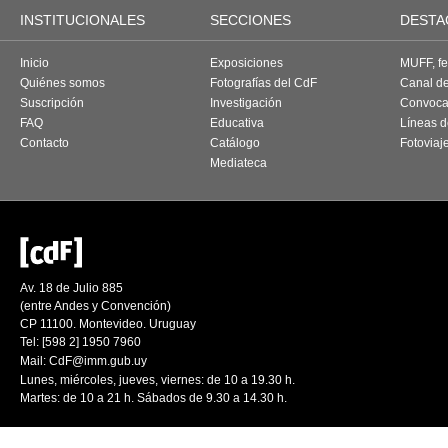
INSTITUCIONALES
SECCIONES
DESTA
Inicio
Exposiciones
MUFF, fes
Quiénes somos
Fotografías del CdF
Canal d
Suscripción
Investigación
Convoca
FAQ
Educativa
Líneas d
Contacto
Catálogo
Fotoviaj
Mediateca
Av. 18 de Julio 885
(entre Andes y Convención)
CP 11100. Montevideo. Uruguay
Tel: [598 2] 1950 7960
Mail:
CdF@imm.gub.uy
Lunes, miércoles, jueves, viernes: de 10 a 19.30 h.
Martes: de 10 a 21 h. Sábados de 9.30 a 14.30 h.