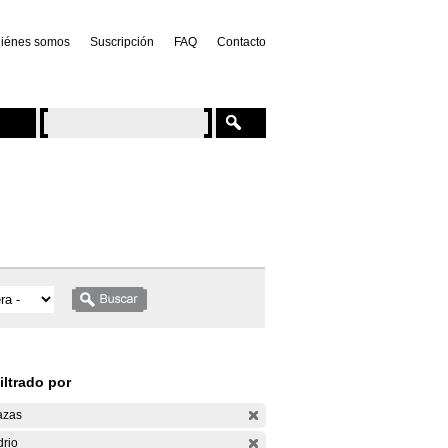
iénes somos
Suscripción
FAQ
Contacto
iltrado por
azas
drio