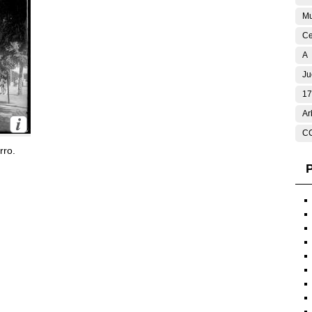
Mu
Ce
A
Ju
17
Ar
C
rro.
P