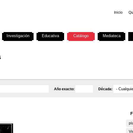
Inicio
Qu
Investigación
Educativa
Catálogo
Mediateca
s
Año exacto:
Década:
F
pl
Vi