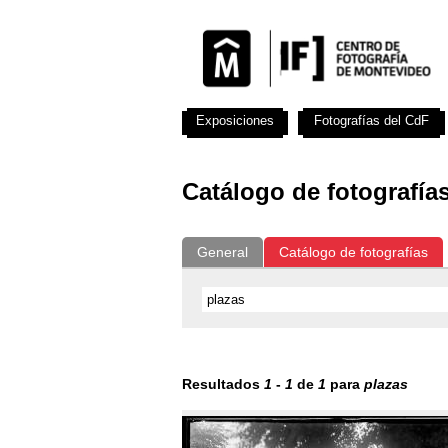
Exposiciones
Fotografías del CdF
Catálogo de fotografía
General
Catálogo de fotografías
Resultados
1
-
1
de
1
para
plazas