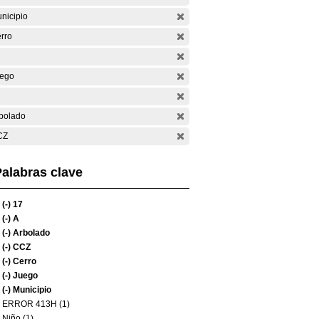
nicipio
rro
ego
bolado
CZ
alabras clave
(-)
17
(-)
A
(-)
Arbolado
(-)
CCZ
(-)
Cerro
(-)
Juego
(-)
Municipio
ERROR 413H (1)
Niño (1)