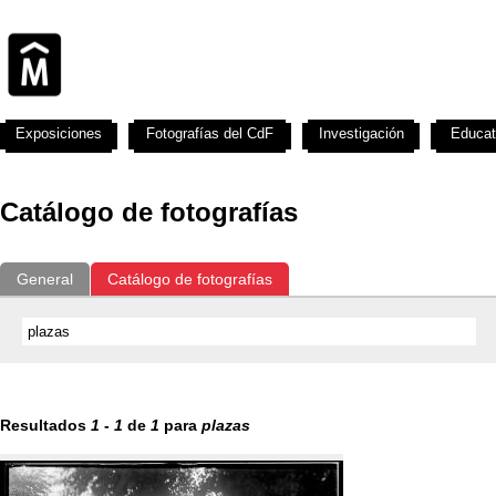
Exposiciones
Fotografías del CdF
Investigación
Educat
Catálogo de fotografías
General
Catálogo de fotografías
Resultados
1
-
1
de
1
para
plazas