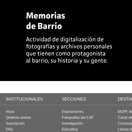
INSTITUCIONALES
SECCIONES
DESTA
Inicio
Exposiciones
MUFF, fes
Quiénes somos
Fotografías del CdF
Canal d
Suscripción
Investigación
Convoca
FAQ
Educativa
Líneas d