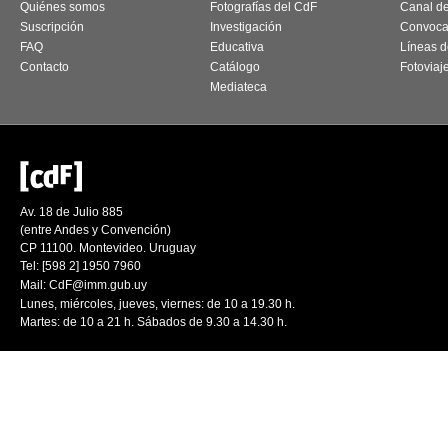
Quiénes somos
Fotografías del CdF
Canal d
Suscripción
Investigación
Convoca
FAQ
Educativa
Líneas d
Contacto
Catálogo
Fotoviaj
Mediateca
Av. 18 de Julio 885
(entre Andes y Convención)
CP 11100. Montevideo. Uruguay
Tel: [598 2] 1950 7960
Mail:
CdF@imm.gub.uy
Lunes, miércoles, jueves, viernes: de 10 a 19.30 h.
Martes: de 10 a 21 h. Sábados de 9.30 a 14.30 h.