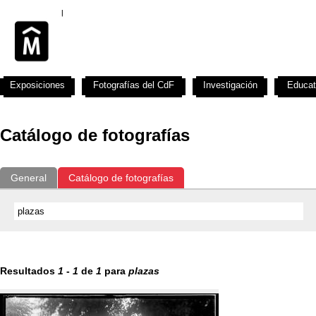
Exposiciones
Fotografías del CdF
Investigación
Educat
Catálogo de fotografías
General
Catálogo de fotografías
Resultados
1
-
1
de
1
para
plazas