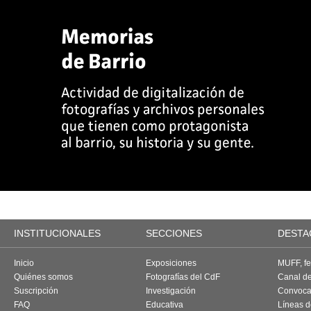
INSTITUCIONALES
SECCIONES
DESTA
Inicio
Exposiciones
MUFF, fes
Quiénes somos
Fotografías del CdF
Canal d
Suscripción
Investigación
Convoca
FAQ
Educativa
Líneas d