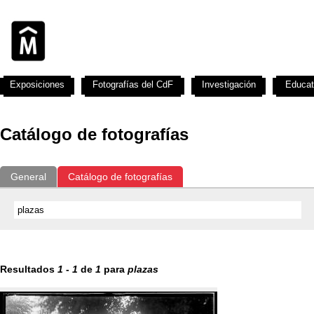
Exposiciones
Fotografías del CdF
Investigación
Educat
Catálogo de fotografías
General
Catálogo de fotografías
Resultados
1
-
1
de
1
para
plazas