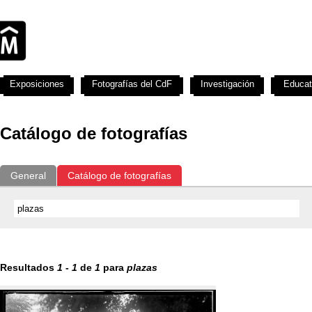
Exposiciones
Fotografías del CdF
Investigación
Educat
Catálogo de fotografías
General
Catálogo de fotografías
Resultados
1
-
1
de
1
para
plazas