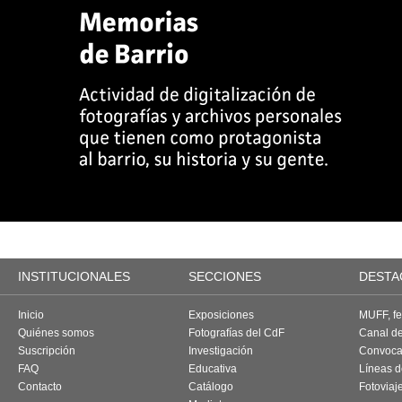
INSTITUCIONALES
SECCIONES
DESTA
Inicio
Exposiciones
MUFF, fes
Quiénes somos
Fotografías del CdF
Canal d
Suscripción
Investigación
Convoca
FAQ
Educativa
Líneas d
Contacto
Catálogo
Fotoviaj