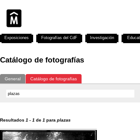
Exposiciones
Fotografías del CdF
Investigación
Educat
Catálogo de fotografías
General
Catálogo de fotografías
Resultados
1
-
1
de
1
para
plazas