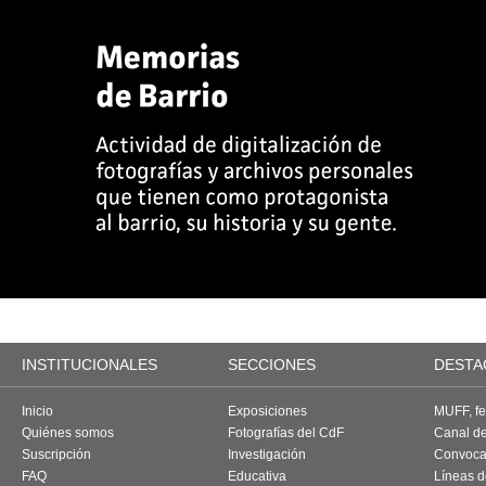
INSTITUCIONALES
SECCIONES
DESTA
Inicio
Exposiciones
MUFF, fes
Quiénes somos
Fotografías del CdF
Canal d
Suscripción
Investigación
Convoca
FAQ
Educativa
Líneas d