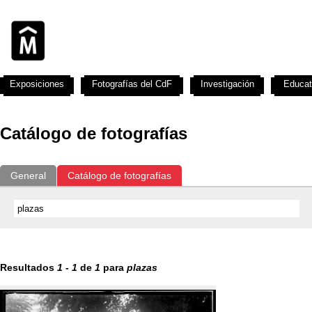
Exposiciones
Fotografías del CdF
Investigación
Educat
Catálogo de fotografías
General
Catálogo de fotografías
Resultados
1
-
1
de
1
para
plazas