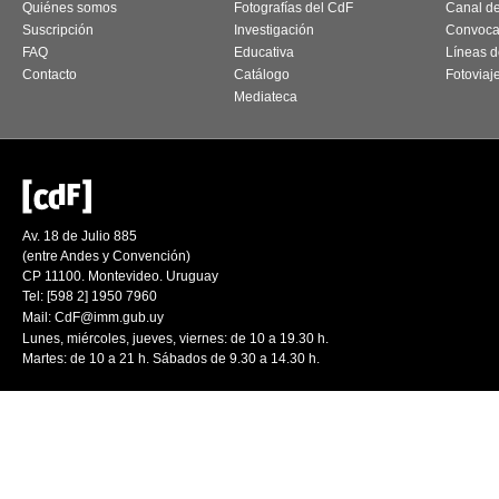
Quiénes somos
Fotografías del CdF
Canal d
Suscripción
Investigación
Convoca
FAQ
Educativa
Líneas d
Contacto
Catálogo
Fotoviaj
Mediateca
Av. 18 de Julio 885
(entre Andes y Convención)
CP 11100. Montevideo. Uruguay
Tel: [598 2] 1950 7960
Mail:
CdF@imm.gub.uy
Lunes, miércoles, jueves, viernes: de 10 a 19.30 h.
Martes: de 10 a 21 h. Sábados de 9.30 a 14.30 h.