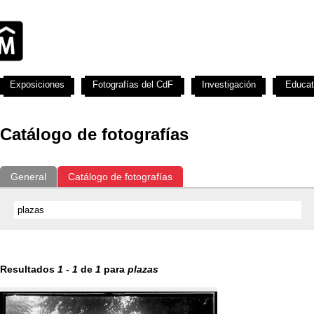
Exposiciones
Fotografías del CdF
Investigación
Educat
Catálogo de fotografías
General
Catálogo de fotografías
Resultados
1
-
1
de
1
para
plazas