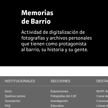
INSTITUCIONALES
SECCIONES
DESTA
Inicio
Exposiciones
MUFF, fes
Quiénes somos
Fotografías del CdF
Canal d
Suscripción
Investigación
Convoca
FAQ
Educativa
Líneas d