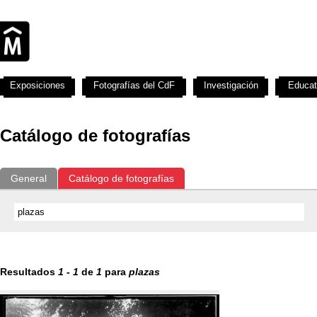
Exposiciones
Fotografías del CdF
Investigación
Educat
Catálogo de fotografías
General
Catálogo de fotografías
Resultados
1
-
1
de
1
para
plazas