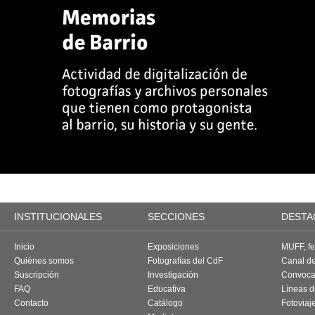
INSTITUCIONALES
SECCIONES
DESTA
Inicio
Exposiciones
MUFF, fes
Quiénes somos
Fotografías del CdF
Canal d
Suscripción
Investigación
Convoca
FAQ
Educativa
Líneas d
Contacto
Catálogo
Fotoviaj