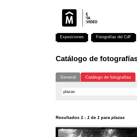
Exposiciones
Fotografías del CdF
Catálogo de fotografía
General
Catálogo de fotografías
Resultados
1
-
1
de
1
para
plazas