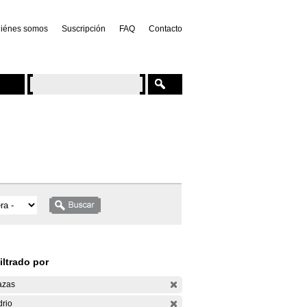
iénes somos
Suscripción
FAQ
Contacto
iltrado por
azas
drio