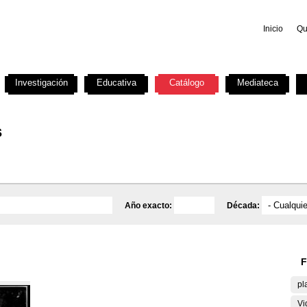
Inicio
Qu
Investigación
Educativa
Catálogo
Mediateca
s
Año exacto:
Década:
F
pl
Vi