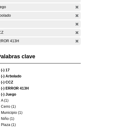
ego
bolado
CZ
RROR 413H
alabras clave
(-)
17
(-)
Arbolado
(-)
CCZ
(-)
ERROR 413H
(-)
Juego
A (1)
Cerro (1)
Municipio (1)
Niño (1)
Plaza (1)