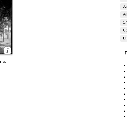
Ju
Ar
17
C
E
P
rro.